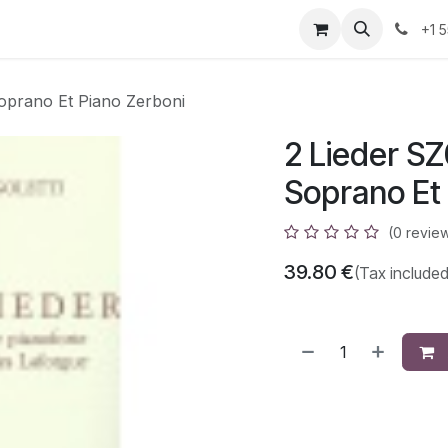
azz
Home
Shop
Events
Appointment
Contact us
+1 
Soprano Et Piano Zerboni
2 Lieder S
Soprano Et
(0 revie
39.80
€
(Tax included