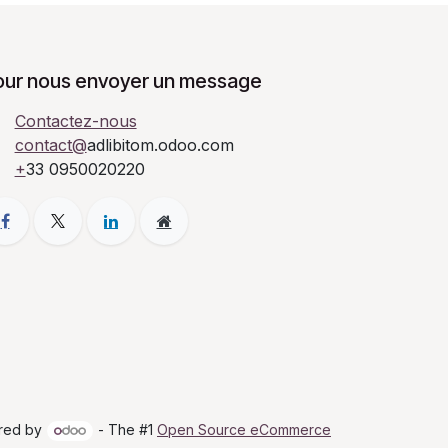
our nous envoyer un message
Contactez-nous
contact@
adlibitom.odoo.com
+
33 0950020220
red by
- The #1
Open Source eCommerce