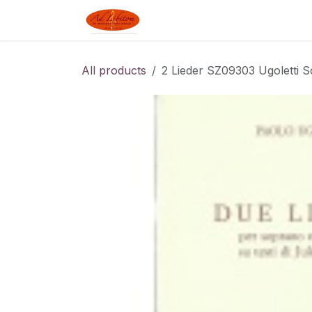
Skip to Content
Boutique
Blog
Linked J
All products
2 Lieder SZ09303 Ugoletti 