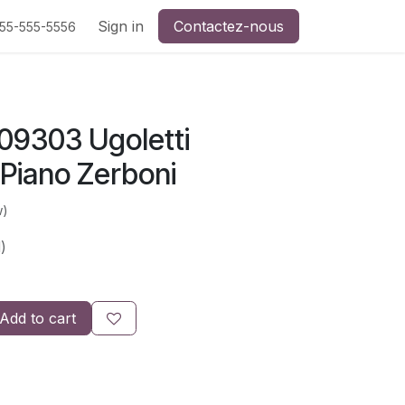
Sign in
Contactez-nous
555-555-5556
Z09303 Ugoletti
 Piano Zerboni
w)
)
Add to cart