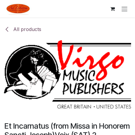
Skip to Content
All products
Et Incarnatus (from Missa in Honorem