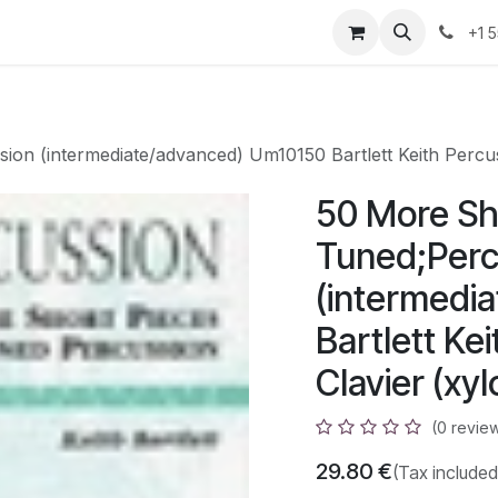
azz
Home
Shop
Events
Appointment
Contact us
+1 
ion (intermediate/advanced) Um10150 Bartlett Keith Perc
50 More Sh
Tuned;Perc
(intermedi
Bartlett Ke
Clavier (x
(0 revie
29.80
€
(Tax included