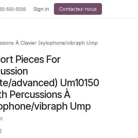
Sign in
Contactez-nous
555-555-5556
ussions À Clavier (xylophone/vibraph Ump
ort Pieces For
ussion
ate/advanced) Um10150
ith Percussions À
ylophone/vibraph Ump
w)
)