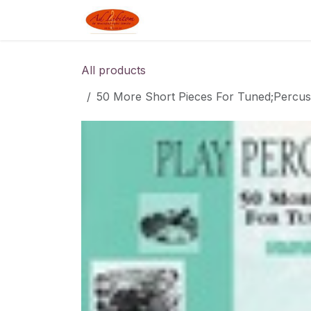
Skip to Content
Boutique
Blog
Linked J
All products
50 More Short Pieces For Tuned;Percuss