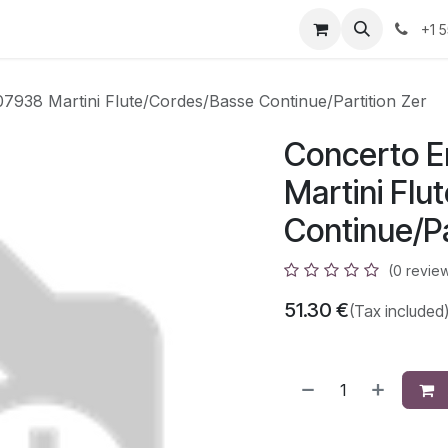
azz
Home
Shop
Events
Appointment
Contact us
+1 
7938 Martini Flute/Cordes/Basse Continue/Partition Zer
Concerto E
Martini Flu
Continue/Pa
(0 revie
51.30
€
(Tax included