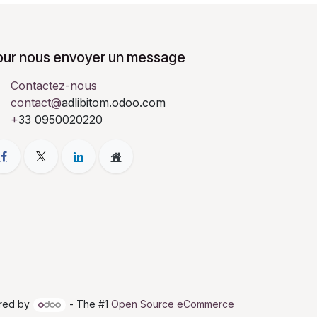
our nous envoyer un message
Contactez-nous
contact@
adlibitom.odoo.com
+
33 0950020220
red by
- The #1
Open Source eCommerce