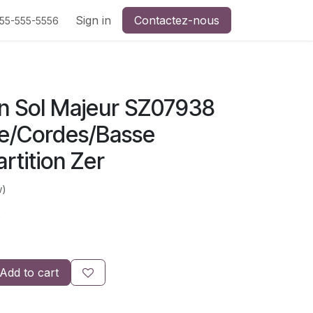
Sign in
Contactez-nous
555-555-5556
n Sol Majeur SZ07938
te/Cordes/Basse
rtition Zer
w)
)
Add to cart