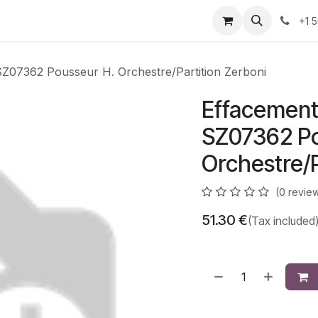
azz
Home
Shop
Events
Appointment
Contact us
+1 
SZ07362 Pousseur H. Orchestre/Partition Zerboni
Effacement 
SZ07362 Po
Orchestre/P
(0 revie
51.30
€
(Tax included