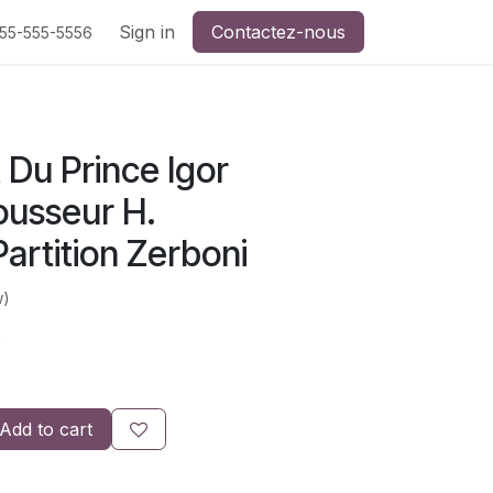
Sign in
Contactez-nous
555-555-5556
Du Prince Igor
usseur H.
artition Zerboni
w)
)
Add to cart