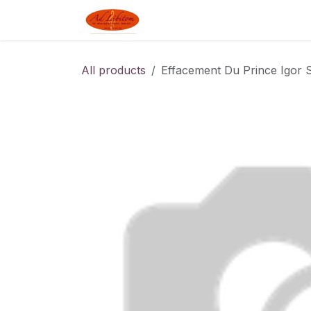
Skip to Content
Boutique
Blog
Linked J
All products
Effacement Du Prince Igor 