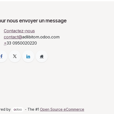
our nous envoyer un message
Contactez-nous
contact@
adlibitom.odoo.com
+
33 0950020220
red by
- The #1
Open Source eCommerce