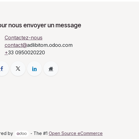
our nous envoyer un message
Contactez-nous
contact@
adlibitom.odoo.com
+
33 0950020220
red by
- The #1
Open Source eCommerce