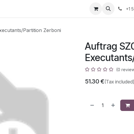
azz
Home
Shop
Events
Appointment
Contact us
+1 
ecutants/Partition Zerboni
Auftrag SZ
Executants/
(0 revie
51.30
€
(Tax included