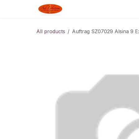
Skip to Content
Boutique
Blog
Linked J
All products
Auftrag SZ07029 Alsina 9 Ex