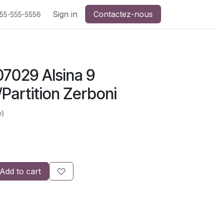
Sign in
Contactez-nous
555-555-5556
07029 Alsina 9
Partition Zerboni
w)
)
Add to cart