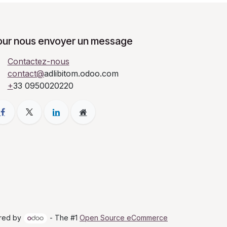
our nous envoyer un message
Contactez-nous
contact@
adlibitom.odoo.com
+
33 0950020220
red by
- The #1
Open Source eCommerce