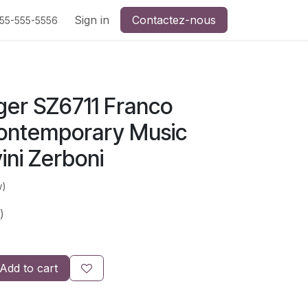
Sign in
Contactez-nous
555-555-5556
ger SZ6711 Franco
ontemporary Music
vini Zerboni
w)
)
Add to cart