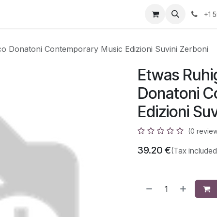
azz
Home
Shop
Events
Appointment
Contact us
+1 
o Donatoni Contemporary Music Edizioni Suvini Zerboni
Etwas Ruhi
Donatoni C
Edizioni Su
(0 revie
39.20
€
(Tax included