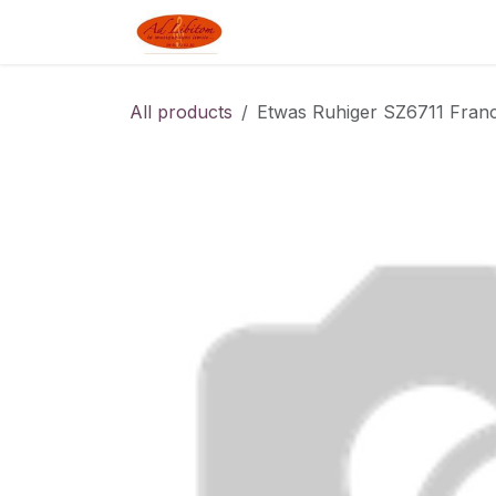
Skip to Content
Boutique
Blog
Linked J
All products
Etwas Ruhiger SZ6711 Franc