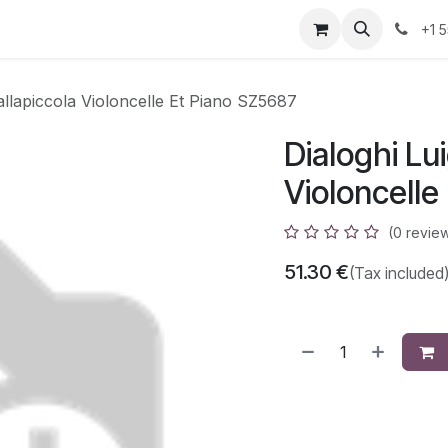
azz
Home
Shop
Events
Appointment
Contact us
+1 
Dallapiccola Violoncelle Et Piano SZ5687
Dialoghi Lui
Violoncelle
(0 revie
51.30
€
(Tax included