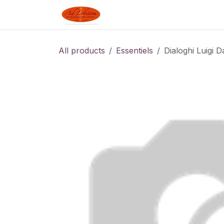
Skip to Content
Boutique
Blog
Linked J
All products
Essentiels
Dialoghi Luigi 