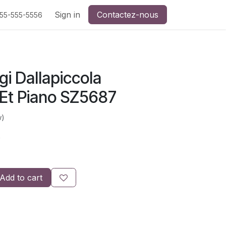
Sign in
Contactez-nous
555-555-5556
gi Dallapiccola
 Et Piano SZ5687
w)
)
Add to cart