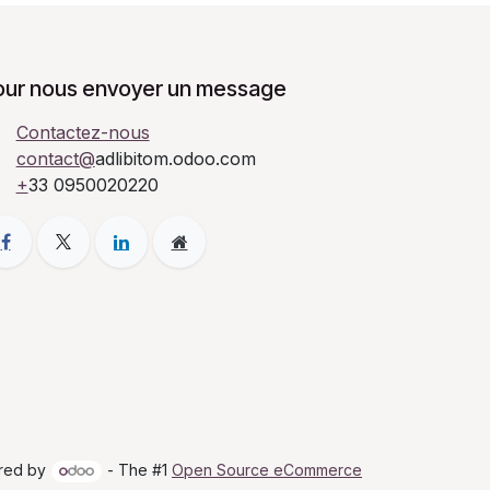
our nous envoyer un message
Contactez-nous
contact@
adlibitom.odoo.com
+
33 0950020220
red by
- The #1
Open Source eCommerce