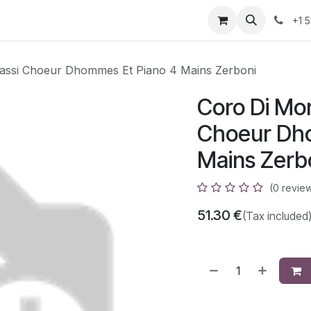
azz
Home
Shop
Events
Appointment
Contact us
+1 
rassi Choeur Dhommes Et Piano 4 Mains Zerboni
Coro Di Mor
Choeur Dho
Mains Zerb
(0 revie
51.30
€
(Tax included