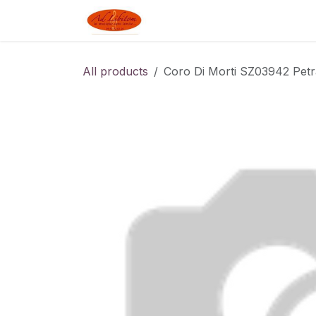
Skip to Content
Boutique
Blog
Linked J
All products
Coro Di Morti SZ03942 Pet