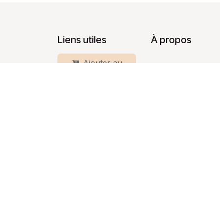
Liens utiles
À propos
Ajouter au
Ad Libitom, connu
panier
Conservatoire ser
professionnels dep
Accueil
À propos
Articles
Services
Légal
Contactez-nous
Copyright © Company name