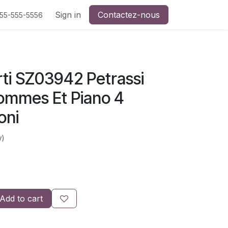
Sign in
Contactez-nous
555-555-5556
ti SZ03942 Petrassi
mmes Et Piano 4
oni
w)
)
Add to cart