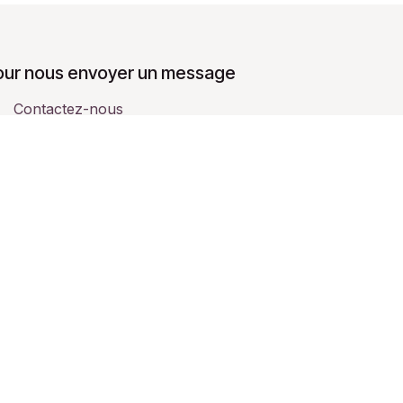
our nous envoyer un message
Contactez-nous
contact@
adlibitom.odoo.com
+
33 0950020220
red by
- The #1
Open Source eCommerce