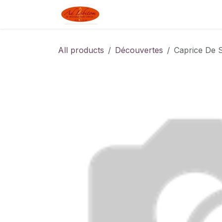
Skip to Content
Boutique
Blog
Linked J
All products
Découvertes
Caprice De 