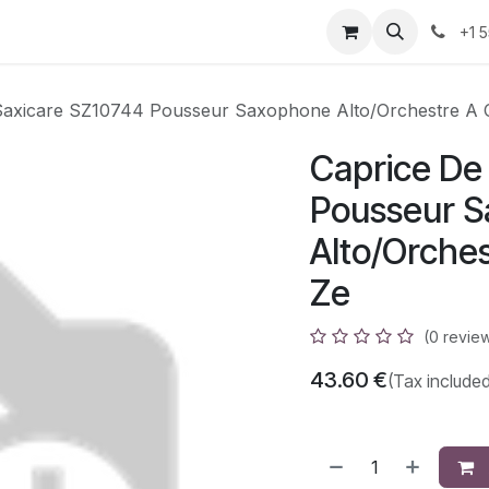
azz
Home
Shop
Events
Appointment
Contact us
+1 
Saxicare SZ10744 Pousseur Saxophone Alto/Orchestre A 
Caprice De
Pousseur 
Alto/Orche
Ze
(0 revie
43.60
€
(Tax included