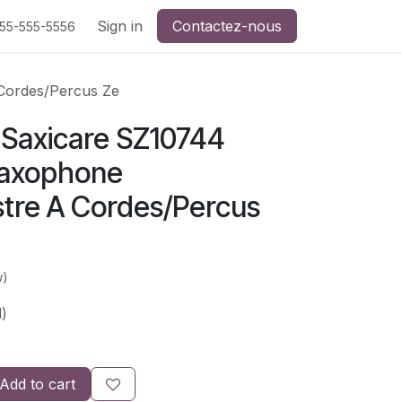
Sign in
Contactez-nous
555-555-5556
Cordes/Percus Ze
 Saxicare SZ10744
Saxophone
stre A Cordes/Percus
w)
)
Add to cart