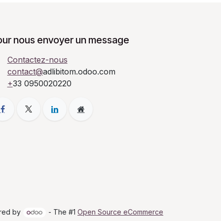
our nous envoyer un message
Contactez-nous
contact@
adlibitom.odoo.com
+
33 0950020220
red by
- The #1
Open Source eCommerce