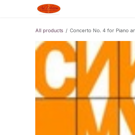
Skip to Content
Boutique
Blog
Linked J
All products
Concerto No. 4 for Piano a