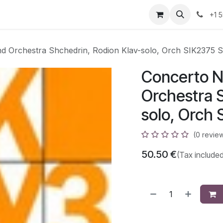
azz
Home
Shop
Events
Appointment
Contact us
+1 
nd Orchestra Shchedrin, Rodion Klav-solo, Orch SIK2375 S
Concerto No
Orchestra 
solo, Orch 
(0 revie
50.50
€
(Tax included