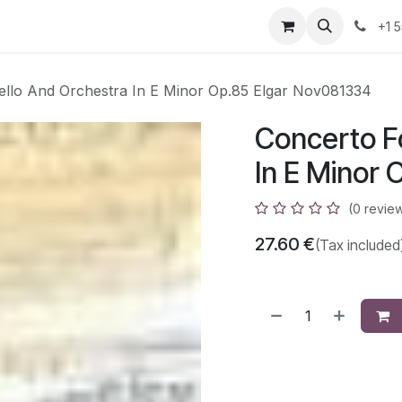
azz
Home
Shop
Events
Appointment
Contact us
+1 
ello And Orchestra In E Minor Op.85 Elgar Nov081334
Concerto F
In E Minor
(0 revie
27.60
€
(Tax included