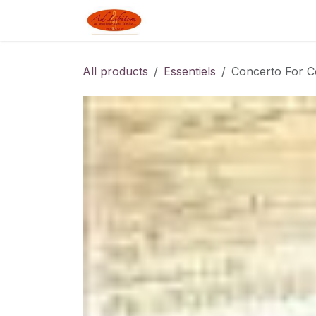
Skip to Content
Boutique
Blog
Linked J
All products
Essentiels
Concerto For C