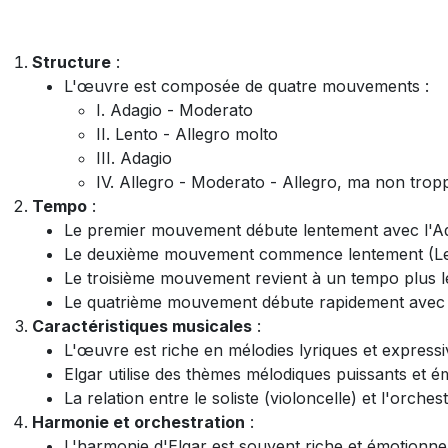
Structure
:
L'œuvre est composée de quatre mouvements :
I. Adagio - Moderato
II. Lento - Allegro molto
III. Adagio
IV. Allegro - Moderato - Allegro, ma non trop
Tempo
:
Le premier mouvement débute lentement avec l'Ad
Le deuxième mouvement commence lentement (Lento
Le troisième mouvement revient à un tempo plus le
Le quatrième mouvement débute rapidement avec l
Caractéristiques musicales
:
L'œuvre est riche en mélodies lyriques et expressiv
Elgar utilise des thèmes mélodiques puissants et 
La relation entre le soliste (violoncelle) et l'orc
Harmonie et orchestration
:
L'harmonie d'Elgar est souvent riche et émotionne