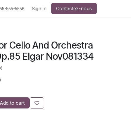
Sign in
Contactez-nous
555-555-5556
or Cello And Orchestra
 Op.85 Elgar Nov081334
w)
)
Add to cart