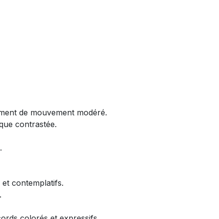
timent de mouvement modéré.
que contrastée.
.
et contemplatifs.
.
ords colorés et expressifs.