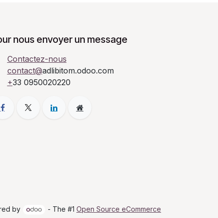
our nous envoyer un message
Contactez-nous
contact@
adlibitom.odoo.com
+
33 0950020220
red by
- The #1
Open Source eCommerce