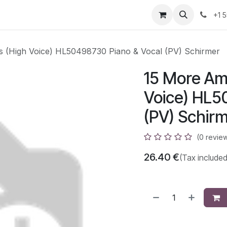
azz
Home
Shop
Events
Appointment
Contact us
+1 
s (High Voice) HL50498730 Piano & Vocal (PV) Schirmer
15 More Am
Voice) HL5
(PV) Schir
(0 revie
26.40
€
(Tax included