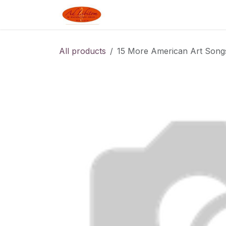
Skip to Content
Boutique
Blog
Linked J
All products
15 More American Art Song