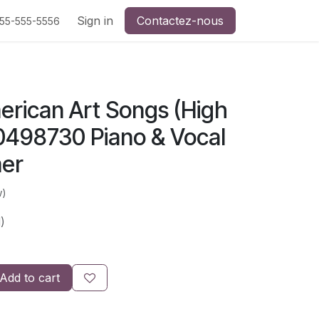
Sign in
Contactez-nous
555-555-5556
erican Art Songs (High
0498730 Piano & Vocal
mer
w)
)
Add to cart