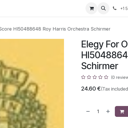
azz
Home
Shop
Events
Appointment
Contact us
+1 
 Score Hl50488648 Roy Harris Orchestra Schirmer
Elegy For O
Hl50488648
Schirmer
(0 revie
24.60
€
(Tax included