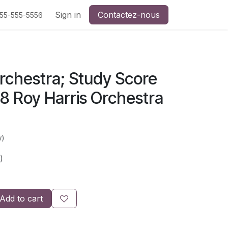
Sign in
Contactez-nous
555-555-5556
rchestra; Study Score
 Roy Harris Orchestra
w)
)
Add to cart