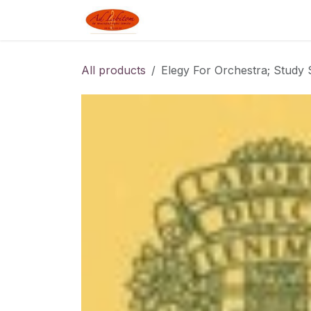
Skip to Content
Boutique
Blog
Linked J
All products
Elegy For Orchestra; Study