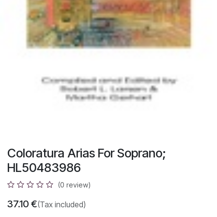
Coloratura Arias For Soprano;
HL50483986
(0 review)
37.10
€
(Tax included)