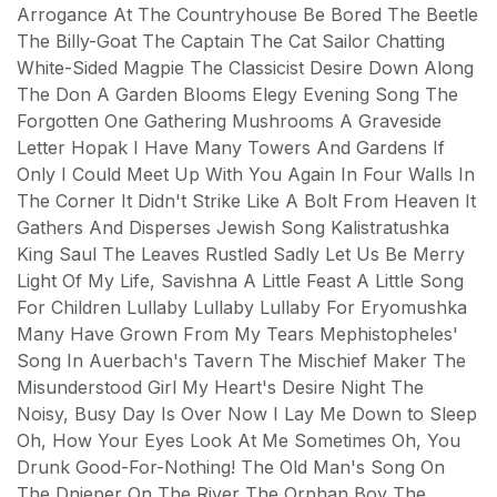
Arrogance At The Countryhouse Be Bored The Beetle
The Billy-Goat The Captain The Cat Sailor Chatting
White-Sided Magpie The Classicist Desire Down Along
The Don A Garden Blooms Elegy Evening Song The
Forgotten One Gathering Mushrooms A Graveside
Letter Hopak I Have Many Towers And Gardens If
Only I Could Meet Up With You Again In Four Walls In
The Corner It Didn't Strike Like A Bolt From Heaven It
Gathers And Disperses Jewish Song Kalistratushka
King Saul The Leaves Rustled Sadly Let Us Be Merry
Light Of My Life, Savishna A Little Feast A Little Song
For Children Lullaby Lullaby Lullaby For Eryomushka
Many Have Grown From My Tears Mephistopheles'
Song In Auerbach's Tavern The Mischief Maker The
Misunderstood Girl My Heart's Desire Night The
Noisy, Busy Day Is Over Now I Lay Me Down to Sleep
Oh, How Your Eyes Look At Me Sometimes Oh, You
Drunk Good-For-Nothing! The Old Man's Song On
The Dnieper On The River The Orphan Boy The