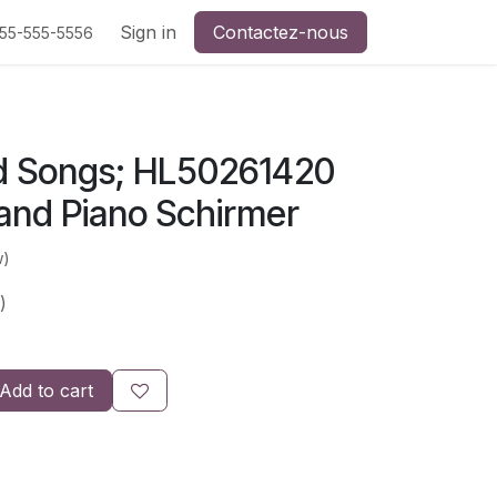
Sign in
Contactez-nous
555-555-5556
d Songs; HL50261420
 and Piano Schirmer
w)
)
Add to cart