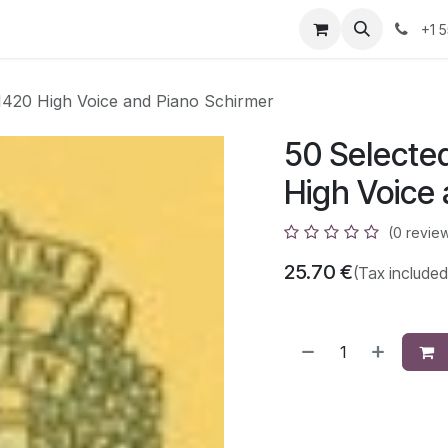
azz
Home
Shop
Events
Appointment
Contact us
+1 
420 High Voice and Piano Schirmer
50 Selecte
High Voice
(0 revie
25.70
€
(Tax included