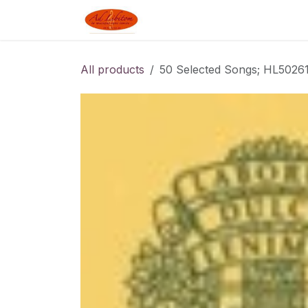
Skip to Content
Boutique
Blog
Linked J
All products
50 Selected Songs; HL50261