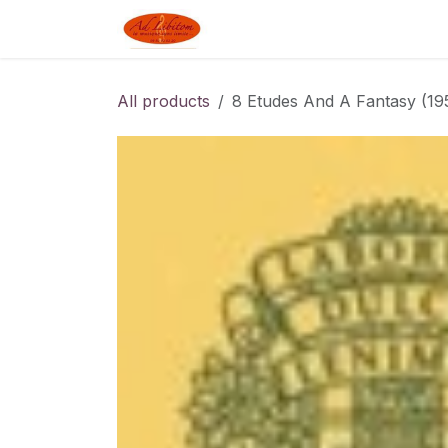
Skip to Content
Boutique
Blog
Linked J
All products
8 Etudes And A Fantasy (195