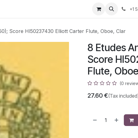
azz
Home
Shop
Events
Appointment
Contact us
+1 
0); Score Hl50237430 Elliott Carter Flute, Oboe, Clar
8 Etudes An
Score Hl502
Flute, Oboe
(0 revie
27.60
€
(Tax included