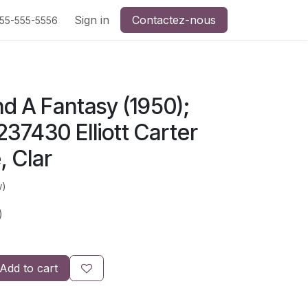
Sign in
Contactez-nous
555-555-5556
d A Fantasy (1950);
37430 Elliott Carter
, Clar
w)
)
Add to cart