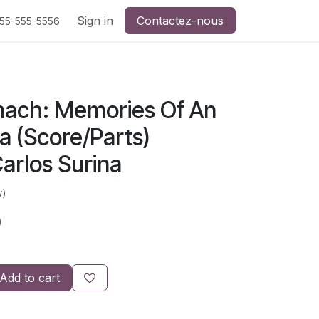
Sign in
Contactez-nous
555-555-5556
inach: Memories Of An
a (Score/Parts)
rlos Surina
w)
)
Add to cart