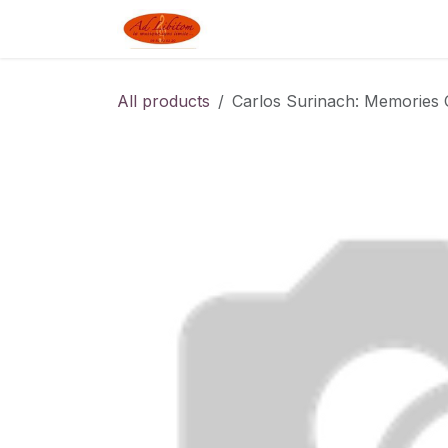
Skip to Content
Boutique
Blog
Linked J
All products
Carlos Surinach: Memories 