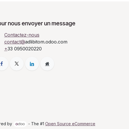
our nous envoyer un message
Contactez-nous
contact@
adlibitom.odoo.com
+
33 0950020220
red by
- The #1
Open Source eCommerce