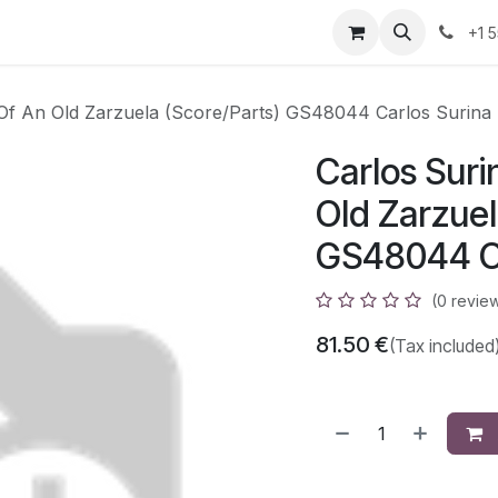
azz
Home
Shop
Events
Appointment
Contact us
+1 
Of An Old Zarzuela (Score/Parts) GS48044 Carlos Surina
Carlos Sur
Old Zarzuel
GS48044 Ca
(0 revie
81.50
€
(Tax included