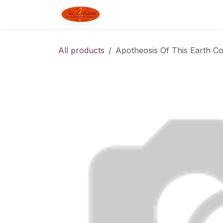
Skip to Content
Boutique
Blog
Linked J
All products
Apotheosis Of This Earth 