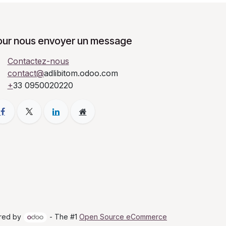
our nous envoyer un message
Contactez-nous
contact@
adlibitom.odoo.com
+
33 0950020220
red by
- The #1
Open Source eCommerce