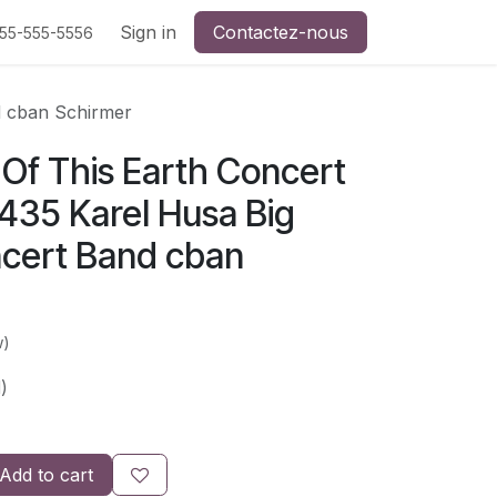
Sign in
Contactez-nous
555-555-5556
d cban Schirmer
Of This Earth Concert
35 Karel Husa Big
cert Band cban
w)
)
Add to cart