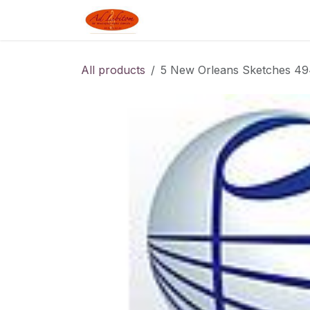
Skip to Content
Boutique
Blog
Linked J
All products
5 New Orleans Sketches 494-