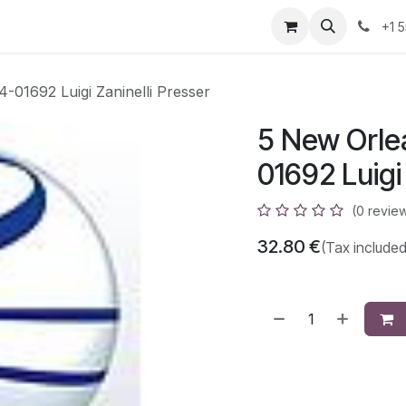
azz
Home
Shop
Events
Appointment
Contact us
+1 
01692 Luigi Zaninelli Presser
5 New Orle
01692 Luigi
(0 revie
32.80
€
(Tax included