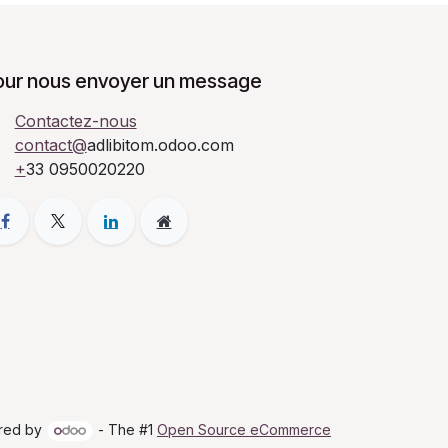
our nous envoyer un message
Contactez-nous
contact@
adlibitom.odoo.com
+
33 0950020220
red by
- The #1
Open Source eCommerce