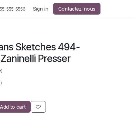
Sign in
Contactez-nous
555-555-5556
ans Sketches 494-
 Zaninelli Presser
w)
)
Add to cart